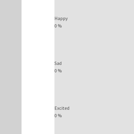
Happy
0
%
Sad
0
%
Excited
0
%