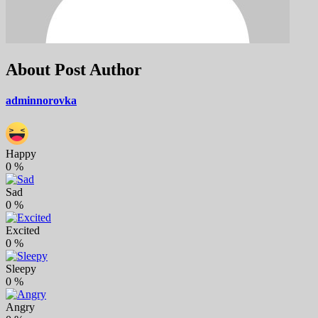
About Post Author
adminnorovka
Happy
0
%
Sad
0
%
Excited
0
%
Sleepy
0
%
Angry