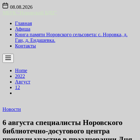
Skip
08.08.2026
to
МБУК "Норовский БДЦ"
the
content
Главная
Афиша
Книга памяти Норовского сельсовета: с. Норовка, д.
Гаи, д. Ендашевка.
Контакты
Home
2022
Август
12
Новости
6 августа специалисты Норовского
библиотечно-досугового центра
приняли участие в праздновании Дня