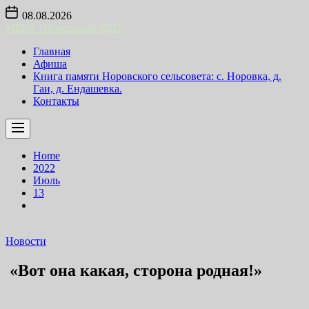
Skip
08.08.2026
to
МБУК "Норовский БДЦ"
the
content
Главная
Афиша
Книга памяти Норовского сельсовета: с. Норовка, д.
Гаи, д. Ендашевка.
Контакты
Home
2022
Июль
13
Новости
«Вот она какая, сторона родная!»