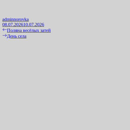
adminnorovka
08.07.2026
10.07.2026
Навигация
Previous
Поляна весёлых затей
post:
Next
День села
по
post:
записям