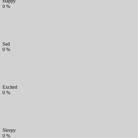
Happy
0
%
Sad
0
%
Excited
0
%
Sleepy
0
%