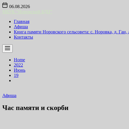
Skip
06.08.2026
to
МБУК "Норовский БДЦ"
the
content
Главная
Афиша
Книга памяти Норовского сельсовета: с. Норовка, д. Гаи,
Контакты
Home
2022
Июнь
19
Афиша
Час памяти и скорби