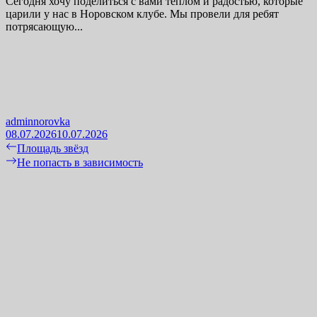
Сегодня хочу поделиться с вами теплом и радостью, которые
царили у нас в Норовском клубе. Мы провели для ребят
потрясающую...
adminnorovka
08.07.2026
10.07.2026
Навигация
Previous
Площадь звёзд
post:
Next
Не попасть в зависимость
по
post:
записям