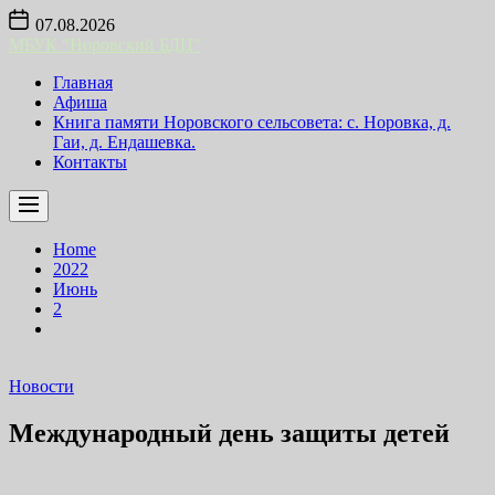
Skip
07.08.2026
to
МБУК "Норовский БДЦ"
the
content
Главная
Афиша
Книга памяти Норовского сельсовета: с. Норовка, д.
Гаи, д. Ендашевка.
Контакты
Home
2022
Июнь
2
Новости
Международный день защиты детей