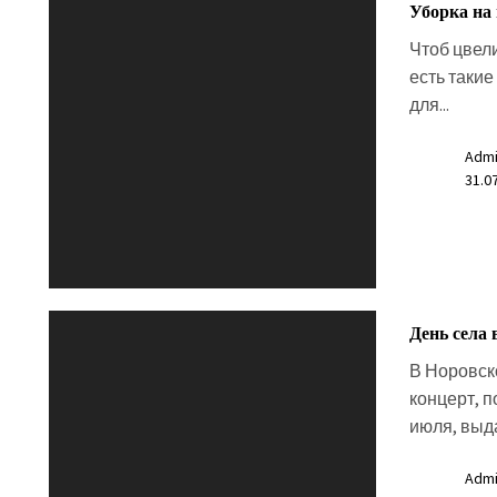
Уборка на
Чтоб цвели
есть такие
для...
Admi
31.0
День села 
В Норовск
концерт, 
июля, выда
Admi