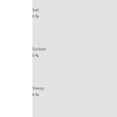
Sad
0
%
Excited
0
%
Sleepy
0
%