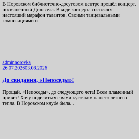
В Норовском библиотечно-досуговом центре прошёл концерт,
посвящённый Дню села. В ходе концерта состоялся
настоящий марафон талантов. Своими танцевальными
композициями и...
adminnorovka
26.07.2026
03.08.2026
До свидания, «Непоседы»!
Прощай, «Непоседы», до следующего лета! Всем пламенный
привет! Хочу поделиться с вами кусочком нашего летнего
тепла. В Норовском клубе была...