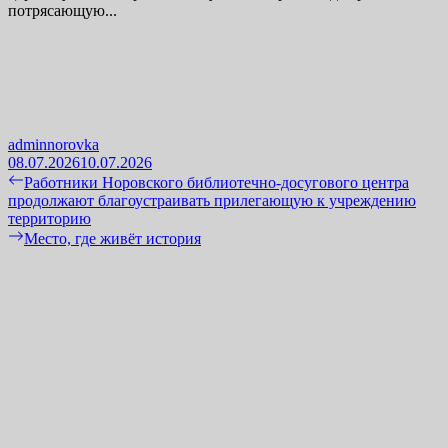
потрясающую...
adminnorovka
08.07.2026
10.07.2026
Навигация
Previous
Работники Норовского библиотечно-досугового центра
post:
продолжают благоустраивать прилегающую к учреждению
по
территорию
записям
Next
Место, где живёт история
post: