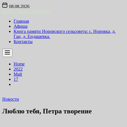
Skip
08.08.2026
to
МБУК "Норовский БДЦ"
the
content
Главная
Афиша
Книга памяти Норовского сельсовета: с. Норовка, д.
Гаи, д. Ендашевка.
Контакты
Home
2022
Май
17
Новости
Люблю тебя, Петра творение