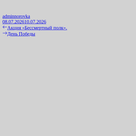
adminnorovka
08.07.2026
10.07.2026
Навигация
Previous
Акция «Бессмертный полк».
post:
Next
День Победы
по
post:
записям