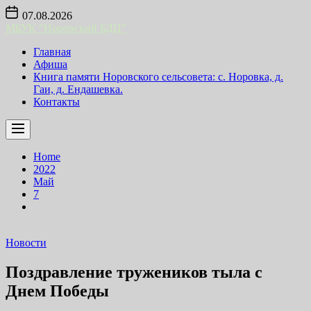
Skip
07.08.2026
to
МБУК "Норовский БДЦ"
the
content
Главная
Афиша
Книга памяти Норовского сельсовета: с. Норовка, д.
Гаи, д. Ендашевка.
Контакты
Home
2022
Май
7
Новости
Поздравление тружеников тыла с
Днем Победы