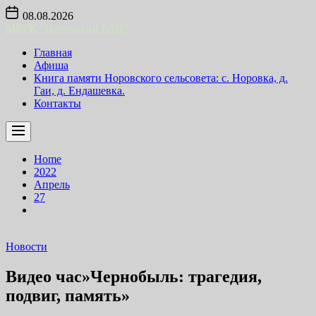
Skip
08.08.2026
to
МБУК "Норовский БДЦ"
the
content
Главная
Афиша
Книга памяти Норовского сельсовета: с. Норовка, д.
Гаи, д. Ендашевка.
Контакты
Home
2022
Апрель
27
Новости
Видео час»Чернобыль: трагедия,
подвиг, память»