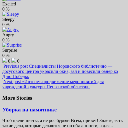
Excited
0
%
Sleepy
0
%
Angry
0
%
Surprise
0
%
0
0
Previous post
Специалисты Норовского библиотечно —
досугового центра украсили окна, зал и повесили банер ко
Дню Победы.
Next post
«Интенет-продвижение мероприятий для
учреждений культуры Пензенской области».
More Stories
Уборка на памятнике
Чтоб цвели цветы, а не рос бурьян Всем, привет! Знаете, есть
такие дела, которые делаются не по обязанности, а для...