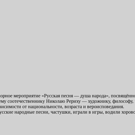
орное мероприятие «Русская песня — душа народа», посвящённ
у соотечественнику Николаю Рериху — художнику, философу, пи
ависимости от национальности, возраста и вероисповедания.
сские народные песни, частушки, играли в игры, водили хорово