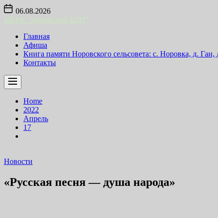
Skip
06.08.2026
to
МБУК "Норовский БДЦ"
the
content
Главная
Афиша
Книга памяти Норовского сельсовета: с. Норовка, д. Гаи,
Контакты
Home
2022
Апрель
17
Новости
«Русская песня — душа народа»