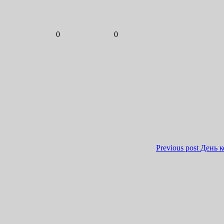
0
0
Previous post
День 