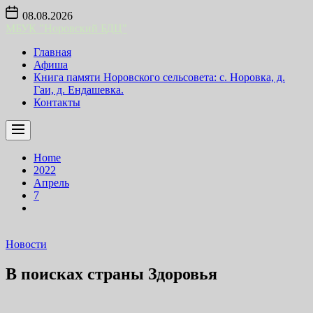
Skip
08.08.2026
to
МБУК "Норовский БДЦ"
the
content
Главная
Афиша
Книга памяти Норовского сельсовета: с. Норовка, д.
Гаи, д. Ендашевка.
Контакты
Home
2022
Апрель
7
Новости
В поисках страны Здоровья