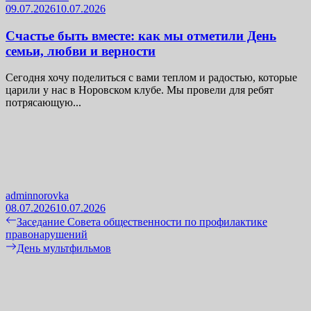
09.07.2026
10.07.2026
Счастье быть вместе: как мы отметили День
семьи, любви и верности
Сегодня хочу поделиться с вами теплом и радостью, которые
царили у нас в Норовском клубе. Мы провели для ребят
потрясающую...
adminnorovka
08.07.2026
10.07.2026
Навигация
Previous
Заседание Совета общественности по профилактике
post:
правонарушений
по
Next
День мультфильмов
записям
post: