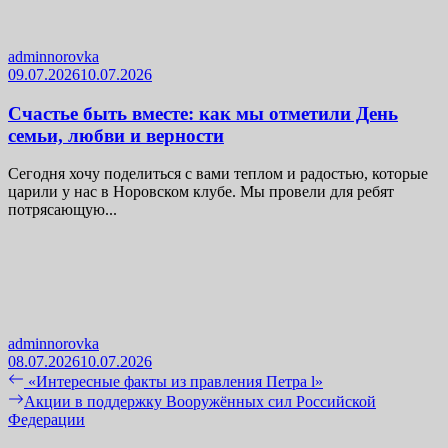
adminnorovka
09.07.2026
10.07.2026
Счастье быть вместе: как мы отметили День
семьи, любви и верности
Сегодня хочу поделиться с вами теплом и радостью, которые
царили у нас в Норовском клубе. Мы провели для ребят
потрясающую...
adminnorovka
08.07.2026
10.07.2026
Навигация
Previous
«Интересные факты из правления Петра l»
post:
Next
Акции в поддержку Вооружённых сил Российской
по
post:
Федерации
записям