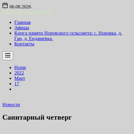
Skip
06.08.2026
to
МБУК "Норовский БДЦ"
the
content
Главная
Афиша
Книга памяти Норовского сельсовета: с. Норовка, д.
Гаи, д. Ендашевка.
Контакты
Home
2022
Март
17
Новости
Санитарный четверг