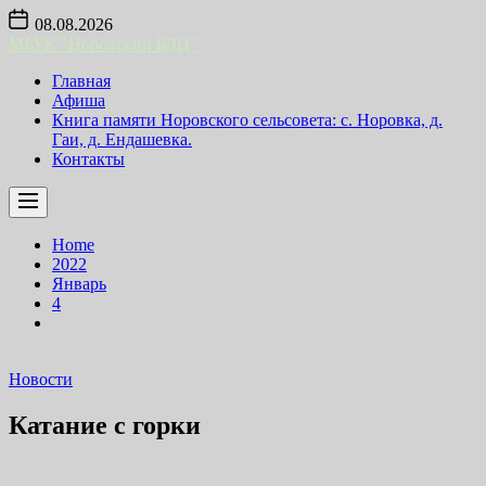
Skip
08.08.2026
to
МБУК "Норовский БДЦ"
the
content
Главная
Афиша
Книга памяти Норовского сельсовета: с. Норовка, д.
Гаи, д. Ендашевка.
Контакты
Home
2022
Январь
4
Новости
Катание с горки