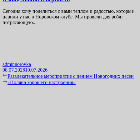
Сегодня хочу поделиться с вами теплом и радостью, которые
царили у нас в Норовском клубе. Мы провели для ребят
потрясающую...
adminnorovka
08.07.2026
10.07.2026
Навигация
Previous
Развлекательное мероприятие с пением Новогодних песен
post:
Next
«Поляна хорошего настроения»
по
post:
записям