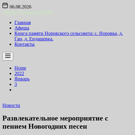
Skip
06.08.2026
to
МБУК "Норовский БДЦ"
the
content
Главная
Афиша
Книга памяти Норовского сельсовета: с. Норовка, д.
Гаи, д. Ендашевка.
Контакты
Home
2022
Январь
3
Новости
Развлекательное мероприятие с
пением Новогодних песен