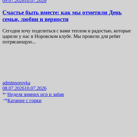
09.07.2026
10.07.2026
Счастье быть вместе: как мы отметили День
семьи, любви и верности
Сегодня хочу поделиться с вами теплом и радостью, которые
царили у нас в Норовском клубе. Мы провели для ребят
потрясающую...
adminnorovka
08.07.2026
10.07.2026
Навигация
Previous
Неделя зимних игр и забав
post:
Next
Катание с горки
по
post:
записям