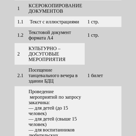
КСЕРОКОПИРОВАНИЕ
1
ДОКУМЕНТОВ
1.1
Текст с иллюстрациями
1 стр.
10,00
Текстовой документ
1.2
1 стр.
2,50
формата А4
КУЛЬТУРНО –
2
ДОСУГОВЫЕ
МЕРОПРИЯТИЯ
Посещение
2.1
танцевального вечера в
1 билет
30,0
здании БДЦ
Проведение
мероприятий по запросу
заказчика:
— для детей (до 15
человек)
— для детей (свыше 15
человек)
1500,0
— для воспитанников
2000,
любительских
500,00