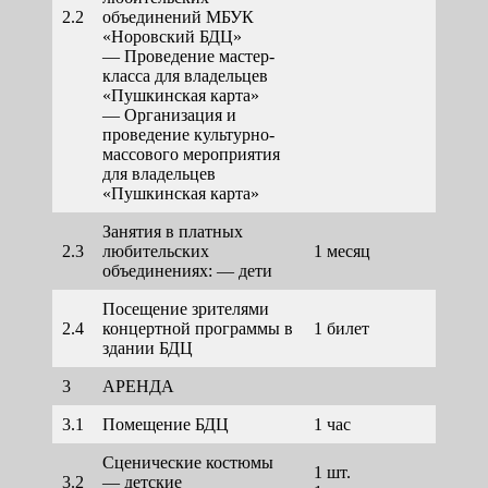
2.2
объединений МБУК
«Норовский БДЦ»
— Проведение мастер-
150,00
класса для владельцев
«Пушкинская карта»
— Организация и
200,00
проведение культурно-
массового мероприятия
для владельцев
«Пушкинская карта»
Занятия в платных
2.3
любительских
1 месяц
150,0
объединениях: — дети
Посещение зрителями
2.4
концертной программы в
1 билет
50,00
здании БДЦ
3
АРЕНДА
3.1
Помещение БДЦ
1 час
500,00
Сценические костюмы
1 шт.
50,00
3.2
— детские