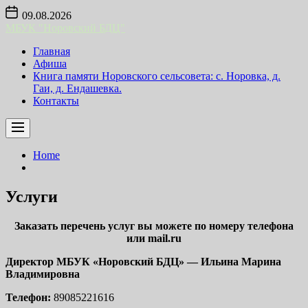
Skip
09.08.2026
to
МБУК "Норовский БДЦ"
the
content
Главная
Афиша
Книга памяти Норовского сельсовета: с. Норовка, д.
Гаи, д. Ендашевка.
Контакты
Home
Услуги
Заказать перечень услуг вы можете по номеру телефона
или mail.ru
Директор МБУК «Норовский БДЦ» — Ильина Марина
Владимировна
Телефон:
89085221616